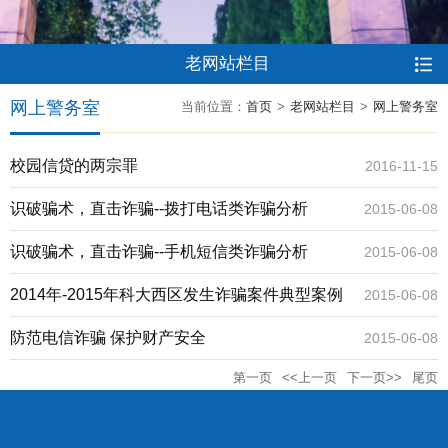
老网站栏目
网上警务室
当前位置：
首页
>
老网站栏目
>
网上警务室
校园信贷的两宗罪
2016-11-15
识破骗术，直击诈骗--拨打电话类诈骗分析
2015-06-08
识破骗术，直击诈骗--手机短信类诈骗分析
2015-06-08
2014年-2015年科大西区发生诈骗案件典型案例
2015-06-08
防范电信诈骗 保护财产安全
2015-06-08
第一页
<<上一页
下一页>>
尾页