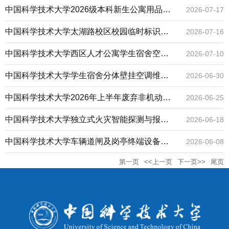
语广告制作采购询价文件
中国科学技术大学2026级本科新生公寓用品采
2026-07-17
购项目谈判公告
中国科学技术大学太湖路校区校园临时标识牌
2026-07-16
采购项目询价公告
中国科学技术大学西区人才公寓学生宿舍空调
2026-07-10
采购与安装项目公开招标公告
中国科学技术大学学生宿舍分体壁挂空调维保
2026-06-30
和清洗服务项目磋商公告
中国科学技术大学2026年上半年废弃非机动车
2026-06-25
回收处置询价函
中国科学技术大学独立式火灾智能探测与报警
2026-06-18
系统建设招标公告
中国科学技术大学车辆道闸及岗亭终端设备采
2026-06-08
第一页
<<上一页
下一页>>
尾页
购及安装磋商公告