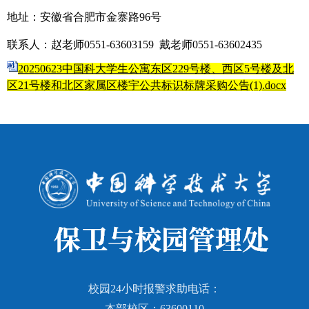
地址：安徽省合肥市金寨路
9
6
号
联系人：赵老师
0
551-
6
3603159
戴老师
0
551-63602435
20250623中国科大学生公寓东区229号楼、西区5号楼及北
区21号楼和北区家属区楼宇公共标识标牌采购公告(1).docx
校园24小时报警求助电话：
本部校区：63600110