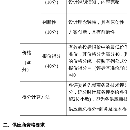
（
10分）
设计说明清晰，内容完整
创新性
设计理念独特，具有原创性
（
10分）
方案创新，具有前瞻性
有效的投标报价中的最低价作
价格
准价，其价格分为满分
40，
报价得分
的价格分统一按照下列公式计
（
40
（
40分）
报价得分＝（评标基准价/响
分）
×40
各评委首先就
商务及技术评分
分，统分时计算各评委给各供
得分计算方法
留2位小数)，即为各供应商
供应商总得分
=商务及技术得
二、供应商资格要求