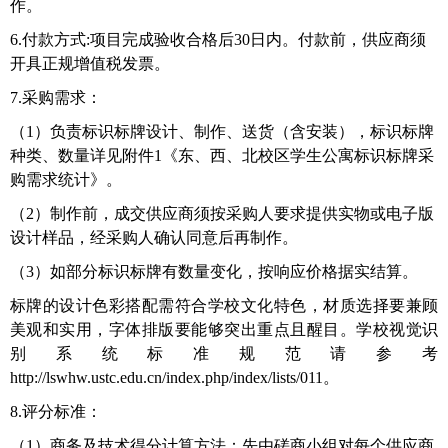
作。
6
.
付款方式
:项目完成验收合格后
30
日内。付款前，供应商须
开具正规增值税发票。
7.采购需求：
（
1）负责标识标牌设计、制作、送货（含安装），标识标牌
种类、数量详见附件1《东、西、北校区学生公寓标识标牌采
购需求统计》。
（
2）制作前，成交供应商须按采购人要求提供实物或电子版
设计样品，经采购人确认同意后再制作。
（
3）如部分标识标牌有数量变化，按响应价格据实结算。
标牌的设计色彩搭配需符合学校文化特色，材质选择要兼顾
美观和实用，字体排版要能够突出重点且醒目。学校视觉识
别系统标准规范请参考
http://lswhw.ustc.edu.cn/index.php/index/lists/011。
8.
评分标准：
（
1）商务及技术得分计算方法：先由磋商小组对每个供应商