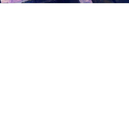
牌磋商公告(二次)
数：
171