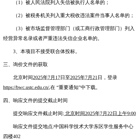
（1）被人民法院列入失信被执行人名单的；
（2）被税务机关列入重大税收违法案件当事人名单的；
（
3）被市场监督管理部门（或工商行政管理部门）列入
经营异常名录或者严重违法失信企业名单的。
3、本项目不接受联合体投标。
三、询价文件的获取
北京时
间
202
5
年
7
月
1
7
日至
202
5
年
7
月
21
日
，
登录
https://bwc.ustc.edu.cn/
,在
“重要通知”中下载。
四、响应文件的提交截止时间
提交响
应文件截止时间
:
北京时间
202
5
年
7
月
22
日
上午
9:00
响应文件
提交地点
:中国科学技术大学东区学生服务中心
四楼
402